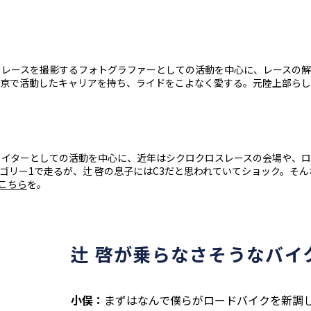
ードレースを撮影するフォトグラファーとしての活動を中心に、レースの
東京で活動したキャリアを持ち、ライドをこよなく愛する。元陸上部ら
・ライターとしての活動を中心に、近年はシクロクロスレースの会場や、
テゴリー1で走るが、辻 啓の息子にはC3だと思われていてショック。そ
こちら
を。
辻 啓が乗らなさそうなバイ
小俣：
まずはなんで僕らがロードバイクを新調