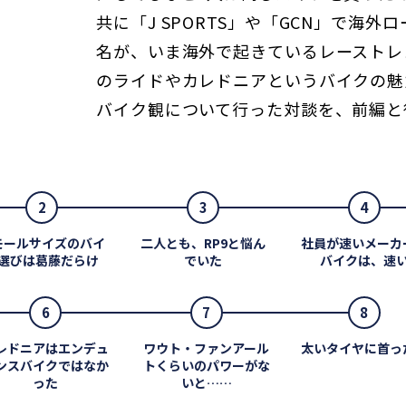
共に「J SPORTS」や「GCN」で海
名が、いま海外で起きているレーストレ
のライドやカレドニアというバイクの魅
バイク観について行った対談を、前編と
2
3
4
モールサイズのバイ
二人とも、RP9と悩ん
社員が速いメーカ
選びは葛藤だらけ
でいた
バイクは、速
6
7
8
レドニアはエンデュ
ワウト・ファンアール
太いタイヤに首っ
ンスバイクではなか
トくらいのパワーがな
った
いと……