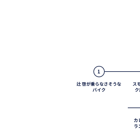
1
辻 啓が乗らなさそうな
ス
バイク
ク
カ
ラ