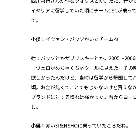
西川喜行さん
が作る
クオリス
とか。ただ、昔か
イタリアに留学していた頃にチームCSCが乗っ
て。
小俣：
イヴァン・バッソがいたチームね。
辻：
バッソとかザブリスキーとか。2005～200
ーヴェロがめちゃくちゃクールに見えた。その
欲しかったんだけど、当時は留学から帰国して
頃。お金が無くて、とてもじゃないけど買えな
ブランドに対する憧れは強かった。昔からヨー
し。
小俣：
赤い3RENSHOに乗っていたころだね。