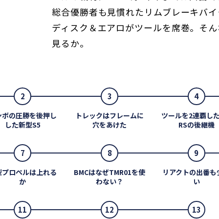
総合優勝者も見慣れたリムブレーキバイ
ディスク＆エアロがツールを席巻。そん
見るか。
2
3
4
ンボの圧勝を後押し
トレックはフレームに
ツールを2連覇した
した新型S5
穴をあけた
RSの後継機
7
8
9
型プロペルは上れる
BMCはなぜTMR01を使
リアクトの出番も
か
わない？
い
11
12
13