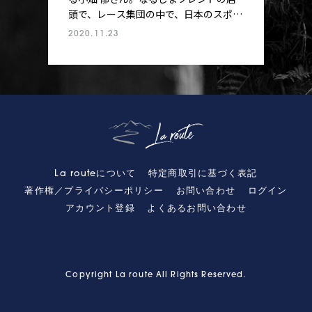
頭で、レース集団の中で、日本のスポー
ツバイクシーンを見続けてきた小畑さん
2020.11.23
は、今どんなことを考えているのか。小
畑×安井の対談でお届けする連載企画
「メカニック小畑の言いたい放題」。第
１回のテーマはディスクロード。リムブ
レーキとの性能差、構造上の問題点など
を、メカニック目線＆選手目線で包み隠
さずお伝えする。
La routeについて
特定商取引に基づく表記
著作権／プライバシーポリシー
お問い合わせ
ログイン
アカウント登録
よくあるお問い合わせ
Copyright La route All Rights Reserved.