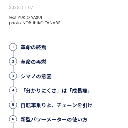
2022.11.07
text YUKIO YASUI
photo NOBUHIKO TANABE
革命の終焉
1
革命の再燃
2
シマノの意図
3
「分かりにくさ」は「成長痛」
4
自転車乗りよ、チェーンを引け
5
新型パワーメーターの使い方
6