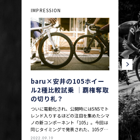
IMPRESSION
baru×安井の105ホイー
ル2種比較試乗 ｜覇権奪取
の切り札？
ついに電動化され、公開時にはSNSでト
レンド入りするほどの注目を集めたシマ
ノの新コンポーネント「105」。今回は
同じタイミングで発表された、105グレ
ードのディスク用カーボンホイール
2022.09.19