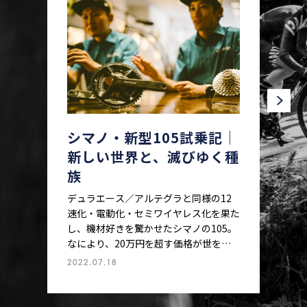
シマノ・新型105試乗記│
新しい世界と、滅びゆく種
族
デュラエース／アルテグラと同様の12
速化・電動化・セミワイヤレス化を果た
し、機材好きを驚かせたシマノの105。
なにより、20万円を超す価格が世をざ
わつかせている。ロードバイクにとって
2022.07.18
のベーシックコンポーネントである105
のこの変化は、自転車界にどのような影
響を与えるのか。105に与えられた機能