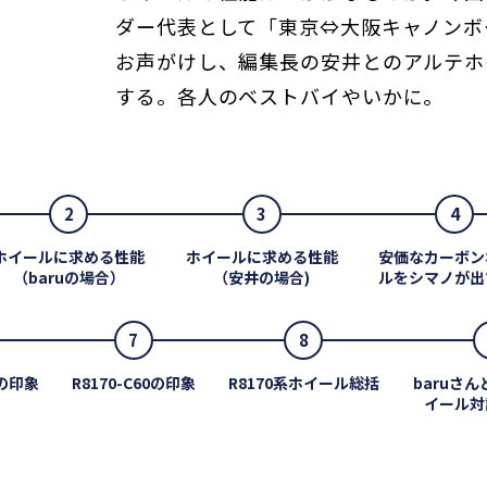
ダー代表として「東京⇔大阪キャノンボー
お声がけし、編集長の安井とのアルテホ
する。各人のベストバイやいかに。
2
3
4
ホイールに求める性能
ホイールに求める性能
安価なカーボン
（baruの場合）
（安井の場合)
ルをシマノが出
7
8
0の印象
R8170-C60の印象
R8170系ホイール総括
baruさ
イール対