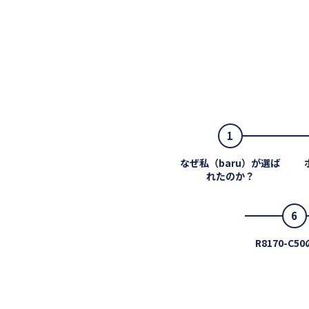
1
なぜ私（baru）が選ば
れたのか？
6
R8170-C5