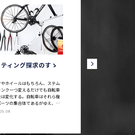
ッティング探求のすゝ
ヤやホイールはもちろん、ステム
ランク一つ変えるだけでも自転車
象は変化する。自転車はそれら複
パーツの集合体であるがゆえ、セ
ィングの世界は奥深く、しかも正
05.08
い底なし沼のようなもの。STAY
MEな今だからこそ、その沼にはま
みてはいかがだろう。がっつり走