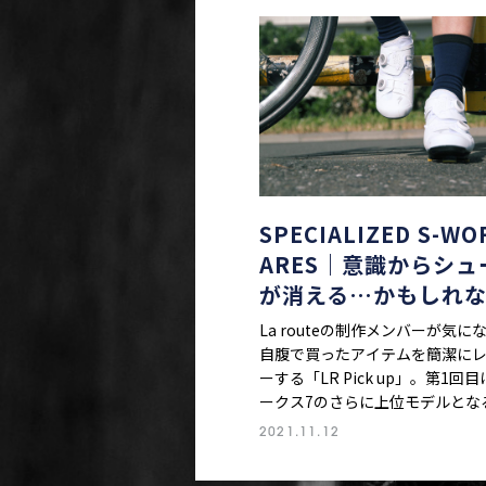
SPECIALIZED S-WO
ARES｜意識からシュ
が消える…かもしれ
La routeの制作メンバーが気にな
自腹で買ったアイテムを簡潔に
ーする「LR Pick up」。第1回目
ークス7のさらに上位モデルとな
エンドシューズ、スペシャライ
2021.11.12
S-ワークス アーレスをピックア
シューズはS-ワークス一筋だと