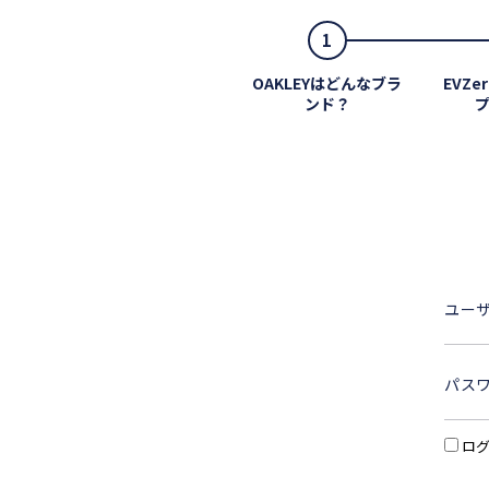
1
OAKLEYはどんなブラ
EVZe
ンド？
ユー
パス
ロ