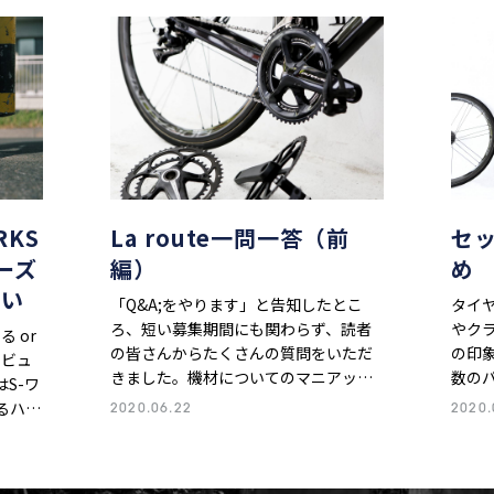
RKS
La route一問一答（前
セ
ーズ
編）
め
ない
「Q&A;をやります」と告知したとこ
タイ
ろ、短い募集期間にも関わらず、読者
やク
る or
の皆さんからたくさんの質問をいただ
の印
レビュ
きました。機材についてのマニアック
数の
はS-ワ
な質問から、メディアのありかたにつ
ッテ
るハイ
2020.06.22
2020.
いてなど内容も幅広く、読者の皆さん
解がな
ズド・
のエンスーぶりが垣間見えました。改
HO
ップ。
めてありがとうございます。一問一問
って
いう編