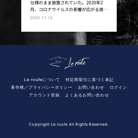
仕様のまま放置されていた。2020年2
月、コロナウイルスの影響が広がる直
前、遂に新型ARがお披露目される。黎
2020.11.16
明期からエアロロードシーンを牽引して
いたAR、最新作の出来はどうか。セカ
ンドグレードのARアドバンスドに安井
が乗った。フェルトが使うテキストリー
ムカーボンについても考察する。
La routeについて
特定商取引に基づく表記
著作権／プライバシーポリシー
お問い合わせ
ログイン
アカウント登録
よくあるお問い合わせ
Copyright La route All Rights Reserved.