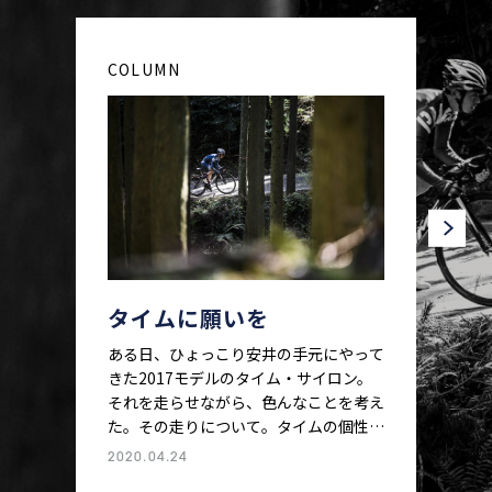
COLUMN
タイムに願いを
ある日、ひょっこり安井の手元にやって
きた2017モデルのタイム・サイロン。
それを走らせながら、色んなことを考え
た。その走りについて。タイムの個性と
製品哲学について。そして、タイムのこ
2020.04.24
れからについて―。これは評論ではな