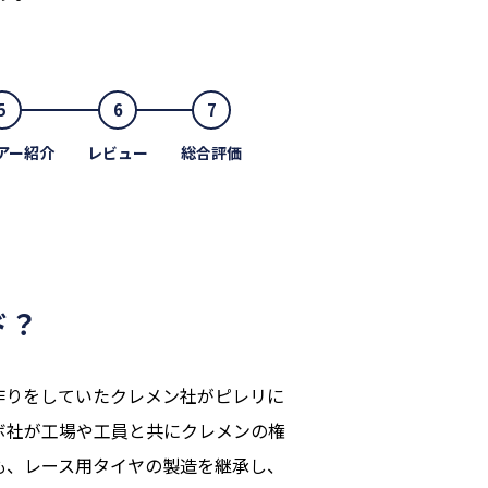
5
6
7
アー紹介
レビュー
総合評価
ド？
作りをしていたクレメン社がピレリに
ボ社が工場や工員と共にクレメンの権
も、レース用タイヤの製造を継承し、