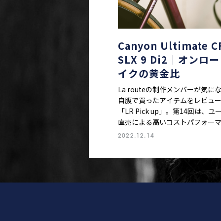
Canyon Ultimate C
SLX 9 Di2｜オンロ
イクの黄金比
La routeの制作メンバーが気にな
自腹で買ったアイテムをレビュ
「LR Pick up」。第14回は、ユ
直売による高いコストパフォー
を武器とするキャニオンの新型
2022.12.14
ィメット。“エアロ”と“グラベル
在感を増す中、キャニオンは軽
バイクをどう進化させたのか。