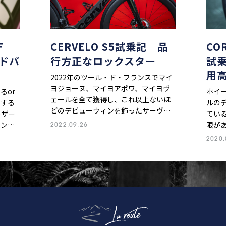
F
CERVELO S5試乗記｜品
CO
ードバ
行方正なロックスター
試
用
2022年のツール・ド・フランスでマイ
ヨジョーヌ、マイヨアポワ、マイヨヴ
るor
ホイ
ェールを全て獲得し、これ以上ないほ
ーする
ルの
どのデビューウィンを飾ったサーヴェ
ーザー
てい
ロの新型エアロロード、S5。しかし、
マンス
限が
2022.09.26
ツールを走っているのが新型だと気付
アルテ
ルが
2020.
いた人は少なかったかもしれない。無
”が存
モデ
二の専用フォークと二股ステムを含
量万能
化し
め、旧型とほとんど形状が変わってい
どん
なかったからである。サーヴェロはな
るのか
ぜ形を変えなかったのか。そして、ど
チュ
こを変えたのか。前作のS5にはさほど
の超
いい印象がなかったという安井行生
考え
が、新型に冷静な評価を下す。