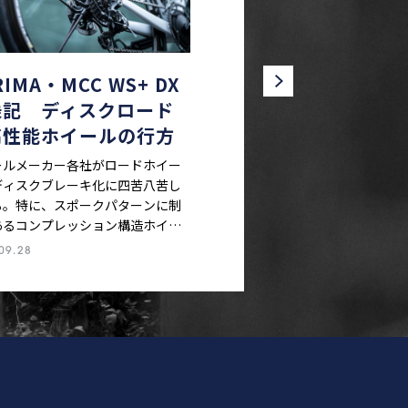
RIMA・MCC WS+ DX
乗記 ディスクロード
高性能ホイールの行方
ールメーカー各社がロードホイー
ディスクブレーキ化に四苦八苦し
る。特に、スポークパターンに制
あるコンプレッション構造ホイー
難しい。しかし、コリマはトップ
09.28
ルであるMCCシリーズをディスク
てみせた。それはどんな方法で、
な作りで、どんな走りになってい
。コリマ・MCC WS+ DX 47mm
ーブラーを題材に、ディスク時代
高性能一体型ホイールのあり方を
る。