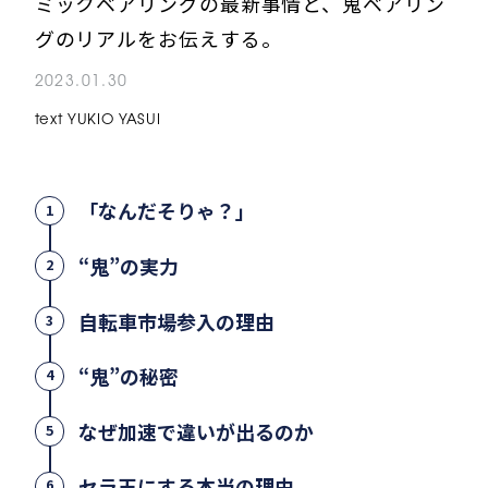
ミックベアリングの最新事情と、鬼ベアリン
グのリアルをお伝えする。
2023.01.30
text YUKIO YASUI
「なんだそりゃ？」
1
“鬼”の実力
2
自転車市場参入の理由
3
“鬼”の秘密
4
なぜ加速で違いが出るのか
5
セラ玉にする本当の理由
6