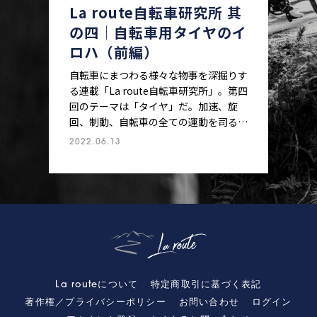
La route自転車研究所 其
の四│自転車用タイヤのイ
ロハ（前編）
自転車にまつわる様々な物事を深掘りす
る連載「La route自転車研究所」。第四
回のテーマは「タイヤ」だ。加速、旋
回、制動、自転車の全ての運動を司るタ
イヤ。チューブレス化とワイド化が急激
2022.06.13
に進み、激動の真っただ中にあるタイ
ヤ。「なぜ自転車は曲がるのか」「グリ
ップ“感”とは何か」「転がり抵抗とは」
「ロードインフォメーションとは」―― そ
んな素朴な疑問に今、改めて真正面から
ぶつかってみる。取材先は、アジリスト
とグラベルキングで話題沸騰のパナレー
サー。兵庫県丹波市にある本社に訪問
し、技術部技術開発グループ久利隆治さ
La routeについて
特定商取引に基づく表記
ん、佐藤優人さん、マーケティンググル
著作権／プライバシーポリシー
お問い合わせ
ログイン
ープ高橋 諭さん、三上勇輝さんの4名に