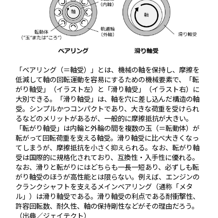
「ベアリング（＝軸受）」とは、機械の軸を保持し、摩擦を
低減して軸の回転運動を容易にするための機械要素で、「転
がり軸受」（イラスト左）と「滑り軸受」（イラスト右）に
大別できる。「滑り軸受」は、軸を穴に差し込んだ構造の軸
受。シンプルかつコンパクトであり、大きな荷重を受けられ
るなどのメリットがあるが、一般的に摩擦抵抗が大きい。
「転がり軸受」は内輪と外輪の間を複数の玉（＝転動体）が
転がって回転荷重を支える軸受。滑り軸受に比べ大きくなっ
てしまうが、摩擦抵抗を小さく抑えられる。なお、転がり軸
受は国際的に規格化されており、互換性・入手性に優れる。
なお、滑りと転がりにはどちらも一長一短あり、必ずしも転
がり軸受のほうが高性能とは限らない。例えば、エンジンの
クランクシャフトを支えるメインベアリング（通称「メタ
ル」）は滑り軸受である。滑り軸受の利点である耐衝撃性、
許容回転数、耐久性、軸の保持剛性などがその理由だろう。
（出典／ジェイテクト）