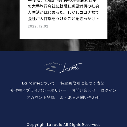
の大手旅行会社に就職し順風満帆の社会
人生活がはじまった。しかしコロナ禍で
会社が大打撃をうけたことをきっかけ
に、ワーキングホリデー制度を活用し、
2022.12.02
2022年3月から愛車とともにイギリス・
ロンドンでの生活をスタートさせること
に。「ワーホリサイクリスト中内のロン
ドン自転車日記」では、そんな中内 陸
が見て、感じた、イギリスの自転車事情
を彼自身のリアルな目線で綴っていく。
第1回目はイギリスに暮らし始めて初と
なるロングライドレポートをお届けす
る。ロンドナーの定番コース「ロンドン
La routeについて
特定商取引に基づく表記
→ブライトン」を走った理由は、「水分
著作権／プライバシーポリシー
お問い合わせ
ログイン
補給」にあった。
アカウント登録
よくあるお問い合わせ
Copyright La route All Rights Reserved.