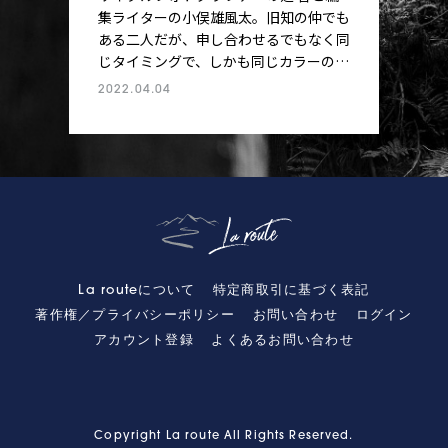
集ライターの小俣雄風太。旧知の仲でも
ある二人だが、申し合わせるでもなく同
じタイミングで、しかも同じカラーのバ
イクを購入するという偶然が起きた。バ
2022.04.04
イクは舗装路から未舗装路まで幅広い走
行シーンを想定した、サーヴェロのカレ
ドニアー5。小俣氏に関してはLa route
でも購入記を綴ってもらったが、それに
してもなぜ2人は同じバイクを買ったの
か？
共に「J SPORTS」や「GCN」で海外ロ
ードレースの実況解説を担う両名が、い
ま海外で起きているレーストレンドを踏
La routeについて
特定商取引に基づく表記
まえつつ、自分の理想のライドやカレド
著作権／プライバシーポリシー
お問い合わせ
ログイン
ニアというバイクの魅力、ひいてはそれ
アカウント登録
よくあるお問い合わせ
ぞれのロードバイク観について行った対
談を、前編と後編に分けてお届けする。
Copyright La route All Rights Reserved.