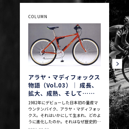
COLUMN
アラヤ・マディフォックス
物語（Vol.03）｜ 成長、
拡大、成熟、そして……
1982年にデビューした日本初の量産マ
ウンテンバイク、アラヤ・マディフォッ
クス。それはいかにして生まれ、どのよ
うに進化したのか。それはなぜ歴史的な
一台となり、そしてなぜ（一度は）姿を