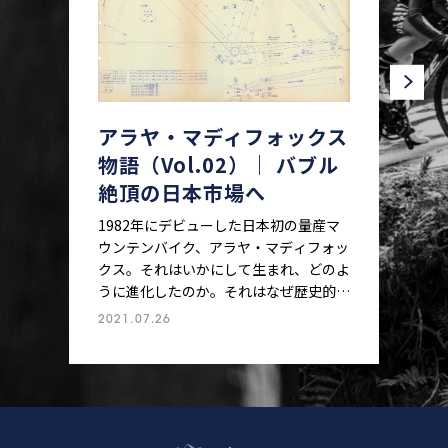
アラヤ・マディフォックス
物語（Vol.02）｜ バブル
絶頂の日本市場へ
1982年にデビューした日本初の量産マ
ウンテンバイク、アラヤ・マディフォッ
クス。それはいかにして生まれ、どのよ
うに進化したのか。それはなぜ歴史的な
一台となり、そしてなぜ（一度は）姿を
2021.07.26
消したのか。40年近くアラヤに在籍
し、マディフォックスの誕生から現在ま
でを知り尽くした男、内藤常美によるマ
ディフォックス物語。Vol.2は、マディ
フォックス成長期のエピソード。スロー
ピングフレームやアルミフレームが追加