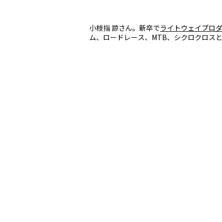
小枝指 諒さん。新卒で
ライトウェイプロ
ム、ロードレース、MTB、シクロクロス