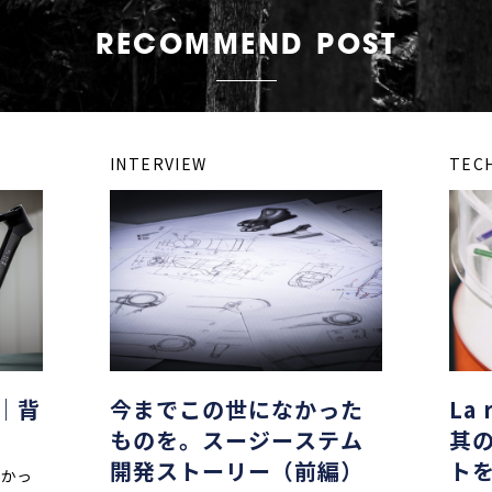
RECOMMEND POST
INTERVIEW
TEC
憚｜背
今までこの世になかった
La
ものを。スージーステム
其
開発ストーリー（前編）
ト
なかっ