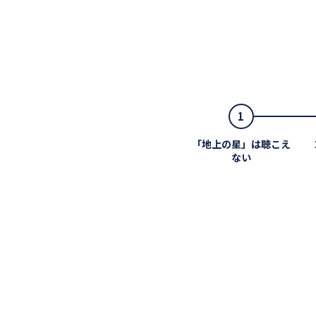
1
「地上の星」は聴こえ
ない